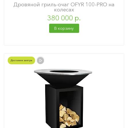
Дровяной гриль-очаг OFYR 100-PRO на
колесах
380 000 р.
В корзину
Доставим завтра