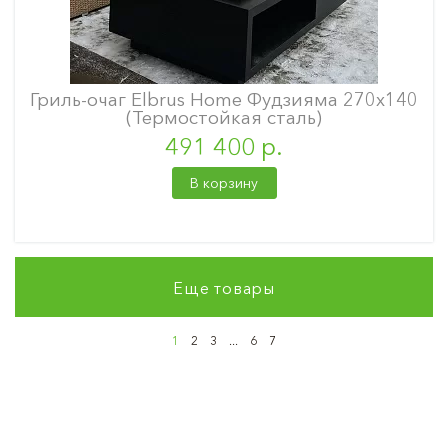
Гриль-очаг Elbrus Home Фудзияма 270х140
(Термостойкая сталь)
491 400 р.
В корзину
Еще товары
1
2
3
...
6
7