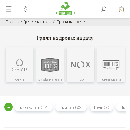
0
Главная
Грили и мангалы
Дровяные грили
Грили на дровах на дачу
OFYR
Oklahoma Joe's
NOX
Hunter Smoker
Гриль-очаги (19)
Круглые (25)
Печи (9)
Прям