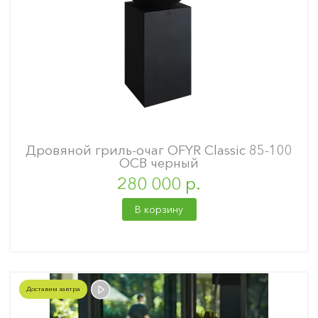
Дровяной гриль-очаг OFYR Classic 85-100
OCB черный
280 000 р.
В корзину
Доставим завтра