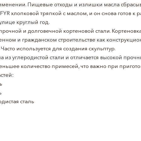
рименении. Пищевые отходы и излишки масла сбрасыв
YR хлопковой тряпкой с маслом, и он снова готов к р
улице круглый год.
 прочной и долговечной кортеновой стали. Кортеновка
нном и гражданском строительстве как конструкцио
Часто используется для создания скульптур.
 из углеродистой стали и отличается высокой прочн
еньшее количество примесей, что важно при пригот
астей:
ь
ь
дистая сталь