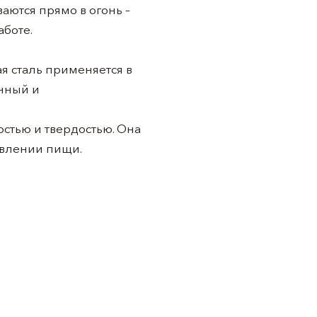
аются прямо в огонь –
аботе.
я сталь применяется в
нный и
остью и твердостью. Она
овлении пищи.