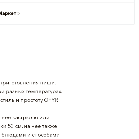
Маркет
✨
 приготовления пищи.
ри разных температурах.
тиль и простоту OFYR
а неё кастрюлю или
и 53 см, на неё также
 с блюдами и способами