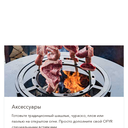
Аксессуары
Готовьте традиционный шашлык, чураско, плов или
паэлью на открытом огне. Просто дополните свой OFYR
специальными вставками