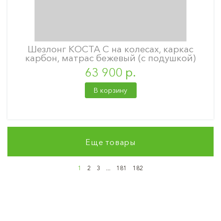
Шезлонг КОСТА С на колесах, каркас
карбон, матрас бежевый (с подушкой)
63 900 р.
В корзину
Еще товары
1
2
3
...
181
182