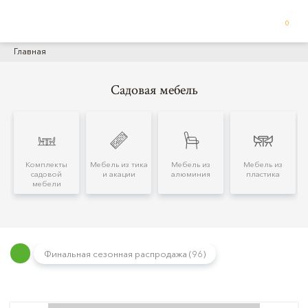
0
Главная
Садовая мебель
Комплекты
Мебель из тика
Мебель из
Мебель из
садовой
и акации
алюминия
пластика
мебели
Финальная сезонная распродажа (96)