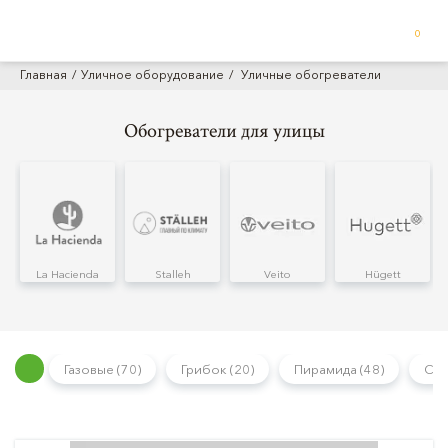
0
Главная
Уличное оборудование
Уличные обогреватели
Обогреватели для улицы
La Hacienda
Stalleh
Veito
Hügett
Газовые (70)
Грибок (20)
Пирамида (48)
Сто