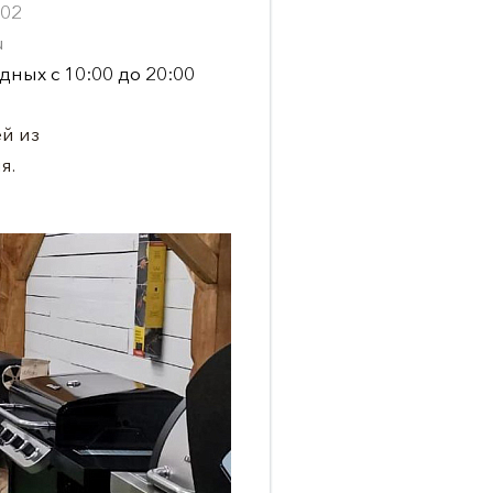
-02
u
дных с 10:00 до 20:00
й из
я.