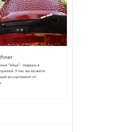
thner
Чаши для костра 
ные "яйца" - лидеры в
Расслабляйтесь в тепле 
грилей. У нас вы можете
праздник на свежем возду
ный ассортимент от
найдутся чаши для огня и
.
Высококачественные това
отличным дизайном предс