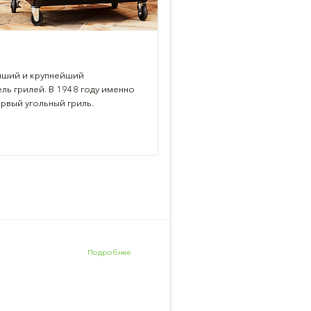
Kamado Joe TOP P
ейший и крупнейший
Знаменитые на весь мир к
ь грилей. В 1948 году именно
производстве керамическ
рвый угольный гриль.
посмотреть практически 
легендарного производит
Подробнее