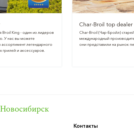
r
Char-Broil top dealer
roil King - один из лидеров
Char-Broil (Чар-Бройл) стар
ю. У нас вы можете
международный производител
 ассортимент легендарного
они представили на рынок пе
х грилей и аксессуаров.
Новосибирск
Контакты