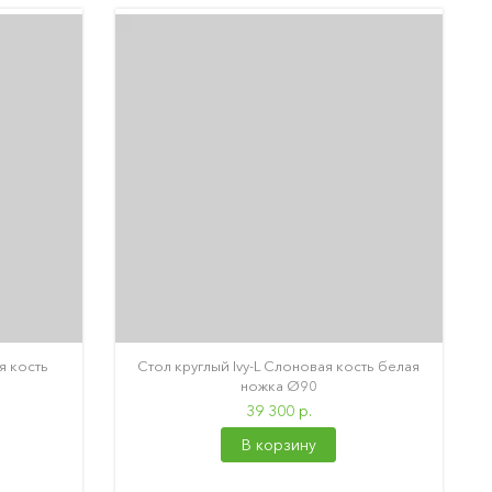
я кость
Стол круглый Ivy-L Слоновая кость белая
ножка Ø90
39 300 р.
В корзину