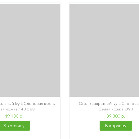
ольный Ivy-L Слоновая кость
Стол квадратный Ivy-L Слонова
ая ножка 140 х 80
белая ножка Ø90
49 100 р.
39 300 р.
В корзину
В корзину