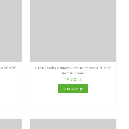
м 80 х 80
Стол Osaka с пластиковым верхом 90 х 90
Цвет Антрацит
19 900 р.
В корзину