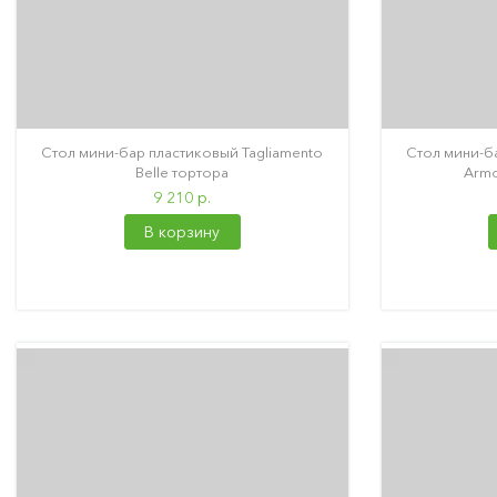
Стол мини-бар пластиковый Tagliamento
Стол мини-б
Belle тортора
Armo
9 210 р.
В корзину