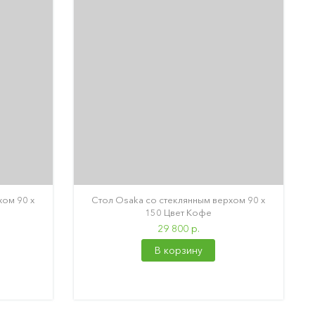
хом 90 х
Стол Osaka со стеклянным верхом 90 х
150 Цвет Кофе
29 800 р.
В корзину