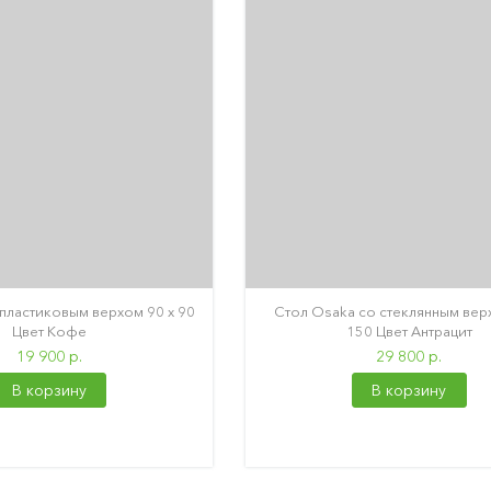
 пластиковым верхом 90 х 90
Стол Osaka со стеклянным вер
Цвет Кофе
150 Цвет Антрацит
19 900 р.
29 800 р.
В корзину
В корзину