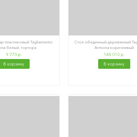
ар пластиковый Tagliamento
Стол обеденный деревянный Tag
na белый, тортора
Armona коричневый
9 770 р.
148 010 р.
В корзину
В корзину