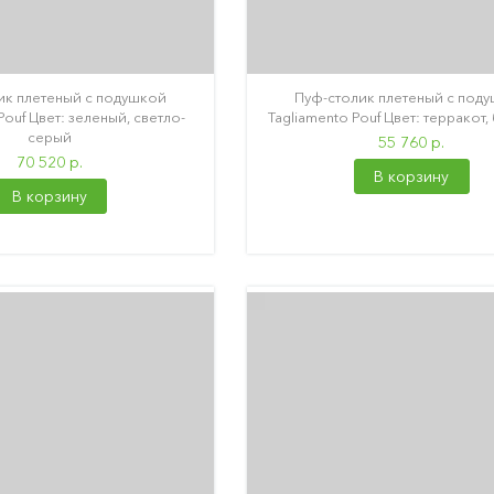
ик плетеный с подушкой
Пуф-столик плетеный с под
Pouf Цвет: зеленый, светло-
Tagliamento Pouf Цвет: терракот
серый
55 760 р.
70 520 р.
В корзину
В корзину