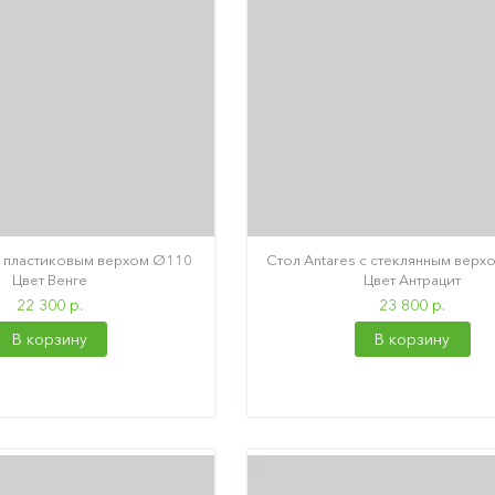
с пластиковым верхом Ø110
Стол Antares с стеклянным верхо
Цвет Венге
Цвет Антрацит
22 300 р.
23 800 р.
В корзину
В корзину