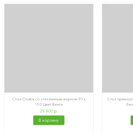
Стол Osaka со стеклянным верхом 90 х
Стол прямоуг
150 Цвет Венге
бел
29 800 р.
В корзину