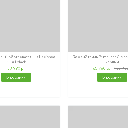
овый обогреватель La Hacienda
Газовый гриль Primeliner G cla
P1 All black
черный
33 990 р.
165 780 р.
185 780
В корзину
В корзину