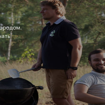
городом.
чать