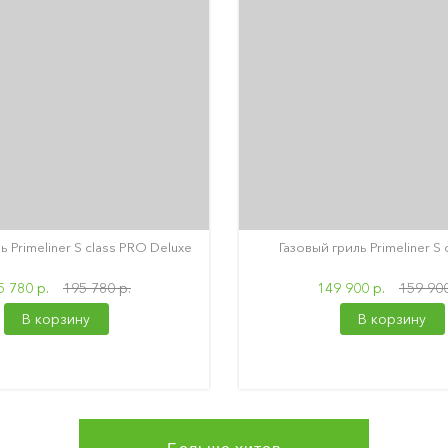
ь Primeliner S class PRO Deluxe
Газовый гриль Primeliner S
5 780 р.
195 780 р.
149 900 р.
159 900
В корзину
В корзину