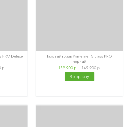
ss PRO Deluxe
Газовый гриль Primeliner G class PRO
черный
 р.
139 900 р.
149 900 р.
В корзину