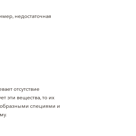
мер, недостаточная
вает отсутствие
т эти вещества, то их
нообразными специями и
му.