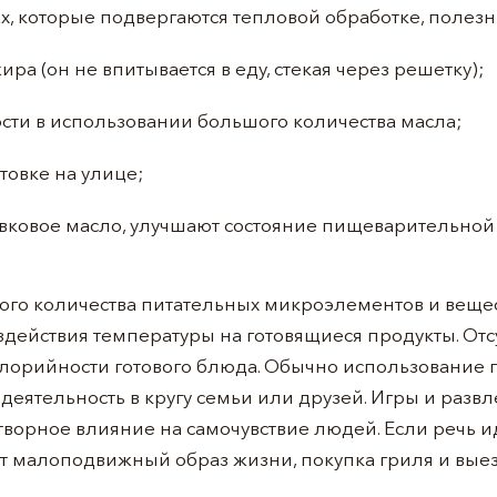
х, которые подвергаются тепловой обработке, полезн
ра (он не впитывается в еду, стекая через решетку);
сти в использовании большого количества масла;
товке на улице;
ивковое масло, улучшают состояние пищеварительной
о количества питательных микроэлементов и веществ
действия температуры на готовящиеся продукты. Отс
алорийности готового блюда. Обычно использование 
деятельность в кругу семьи или друзей. Игры и разв
творное влияние на самочувствие людей. Если речь ид
ут малоподвижный образ жизни, покупка гриля и вые