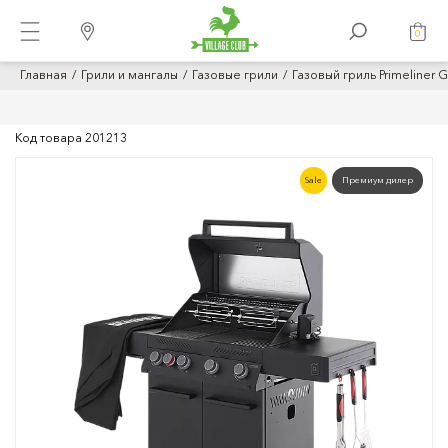
0
Главная
Грили и мангалы
Газовые грили
Газовый гриль Primeliner 
Код товара
201213
Sale
Премиум дилер