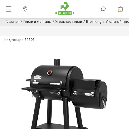
0
Главная
Грили и мангалы
Угольные грили
Broil King
Угольный грил
Код товара
72797