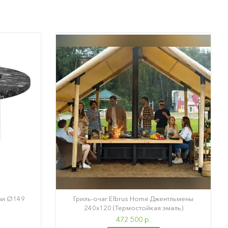
лаи Ø149
Гриль-очаг Elbrus Home Джентльмены
240х120 (Термостойкая эмаль)
472 500 р.