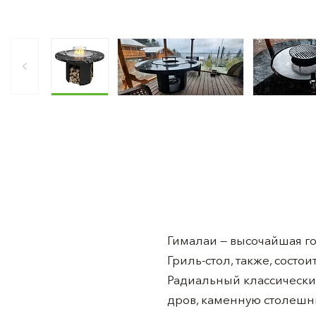
Гималаи — высочайшая го
Гриль-стол, также, состои
Радиальный классический
дров, каменную столешни