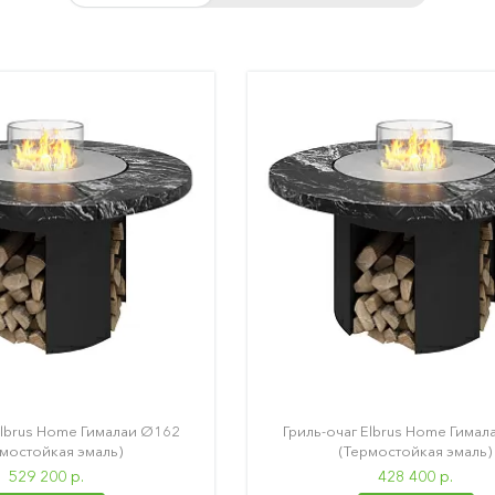
Elbrus Home Гималаи Ø162
Гриль-очаг Elbrus Home Гима
рмостойкая эмаль)
(Термостойкая эмаль)
529 200 р.
428 400 р.