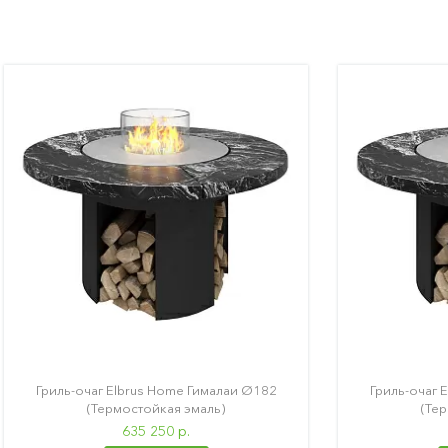
Гриль-очаг Elbrus Home Гималаи Ø182
Гриль-очаг 
(Термостойкая эмаль)
(Те
635 250 р.