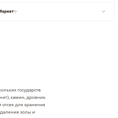
Маркет
✨
ольких государств.
анит), камин, дровник.
 отсек для хранения
удаления золы и