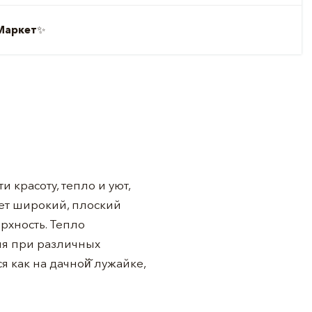
Маркет
✨
 красоту, тепло и уют,
еет широкий, плоский
рхность. Тепло
емя при различных
 как на дачной̆ лужайке,