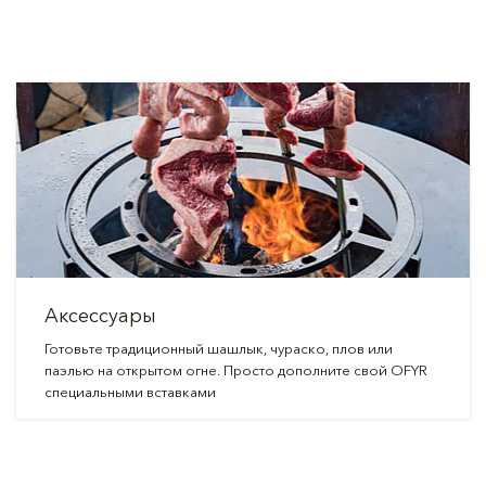
Аксессуары
Готовьте традиционный шашлык, чураско, плов или
паэлью на открытом огне. Просто дополните свой OFYR
специальными вставками