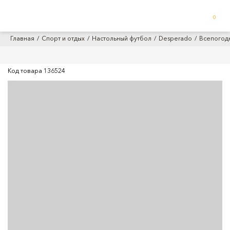
0
Главная
Спорт и отдых
Настольный футбол
Desperado
Всепогодн
Код товара
136524