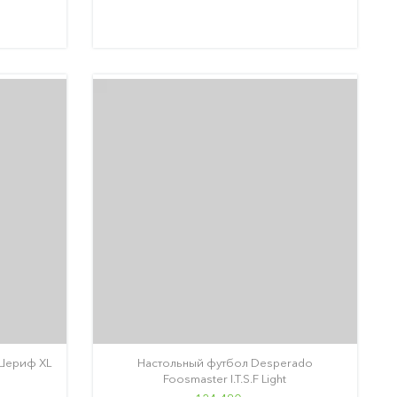
Шериф XL
Настольный футбол Desperado
Foosmaster I.T.S.F Light