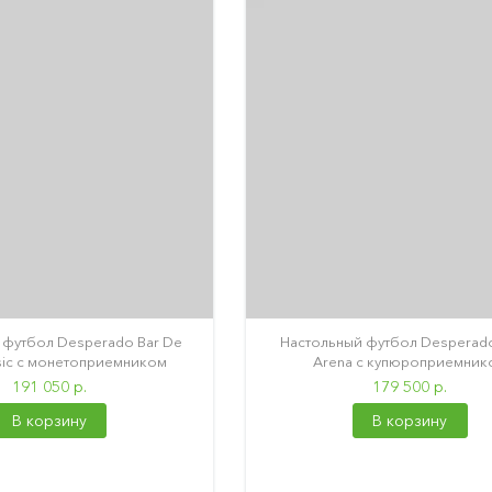
 футбол Desperado Bar De
Настольный футбол Desperado
sic с монетоприемником
Arena с купюроприемник
191 050 р.
179 500 р.
В корзину
В корзину