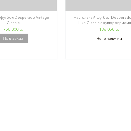
футбол Desperado Vintage
Настольный футбол Desperado
Classic
Luxe Classic с купюроприем
750 000 р.
186 050 р.
Под заказ
Нет в наличии