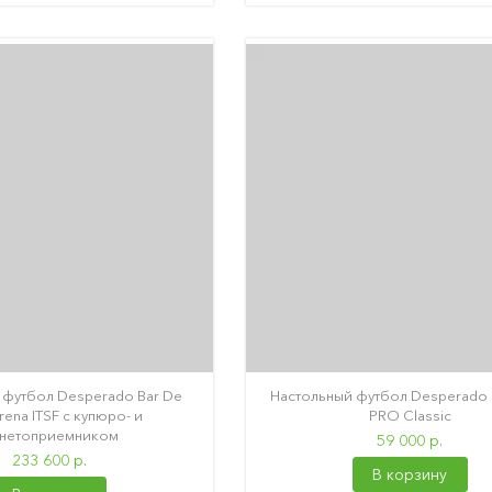
 футбол Desperado Bar De
Настольный футбол Desperado
rena ITSF с купюро- и
PRO Classic
нетоприемником
59 000 р.
233 600 р.
В корзину