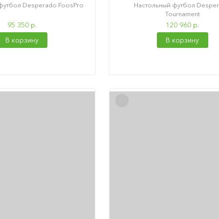
футбол Desperado FoosPro
Настольный футбол Despe
Tournament
95 350 р.
120 960 р.
В корзину
В корзину