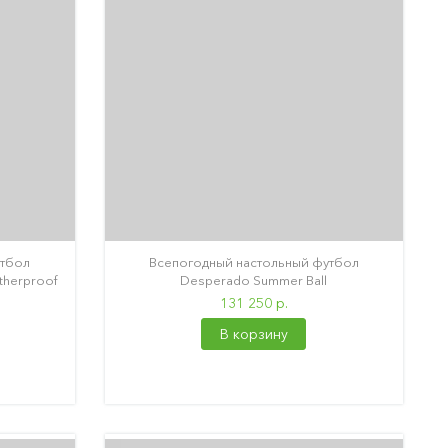
утбол
Всепогодный настольный футбол
therproof
Desperado Summer Ball
131 250 р.
В корзину