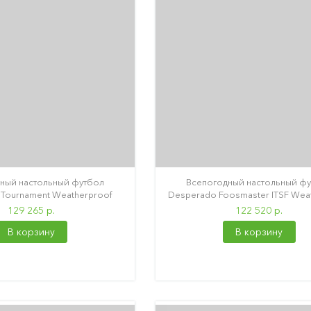
ный настольный футбол
Всепогодный настольный ф
Tournament Weatherproof
Desperado Foosmaster ITSF Wea
129 265 р.
122 520 р.
В корзину
В корзину