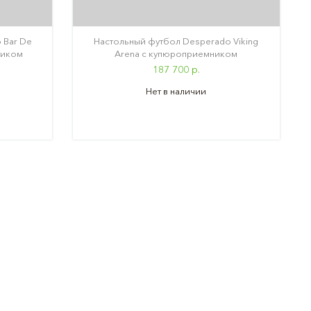
 Bar De
Настольный футбол Desperado Viking
ником
Arena с купюроприемником
187 700 р.
Нет в наличии