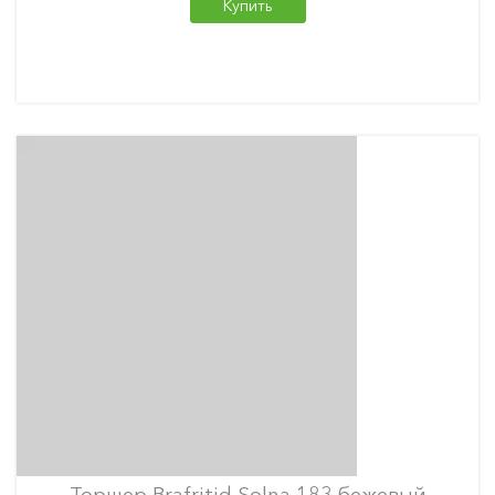
Купить
Торшер Brafritid Solna 183 бежевый