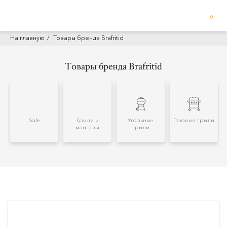
0
На главную
Товары бренда Brafritid
Товары бренда Brafritid
Sale
Грили и
Угольные
Газовые грили
мангалы
грили