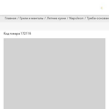
0
Главная
Грили и мангалы
Летние кухни
Napoleon
Тумба-основани
Код товара
172118