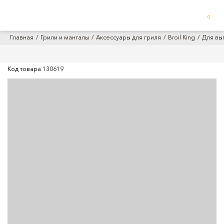
0
Главная
Грили и мангалы
Аксессуары для гриля
Broil King
Для вы
Код товара
130619