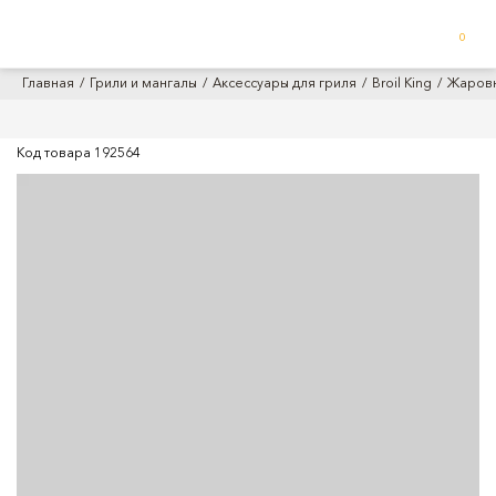
0
Главная
Грили и мангалы
Аксессуары для гриля
Broil King
Жаровня
Код товара
192564