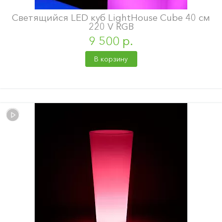
Светящийся LED куб LightHouse Cube 40 см
220 V RGB
9 500 р.
В корзину