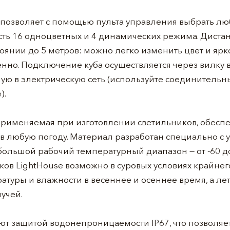
 позволяет с помощью пульта управления выбрать люб
сть 16 одноцветных и 4 динамических режима. Диста
тоянии до 5 метров: можно легко изменить цвет и ярк
но. Подключение куба осуществляется через вилку в 
ю в электрическую сеть (используйте соединительн
).
применяемая при изготовлении светильников, обеспе
 любую погоду. Материал разработан специально с 
ольшой рабочий температурный диапазон — от -60 до
ов LightHouse возможно в суровых условиях крайнег
туры и влажности в весеннее и осеннее время, а ле
учей.
ют защитой водонепроницаемости IP67, что позволя