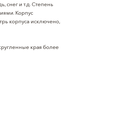
, снег и т.д. Степень
иями. Корпус
трь корпуса исключено,
скругленные края более