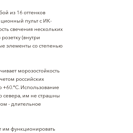
ой из 16 оттенков
нционный пульт с ИК-
ость свечения нескольких
розетку (внутри
ые элементы со степенью
чивает морозостойкость
учетом российских
 +60.°С. Использование
о севера, им не страшны
том - длительное
ет им функционировать