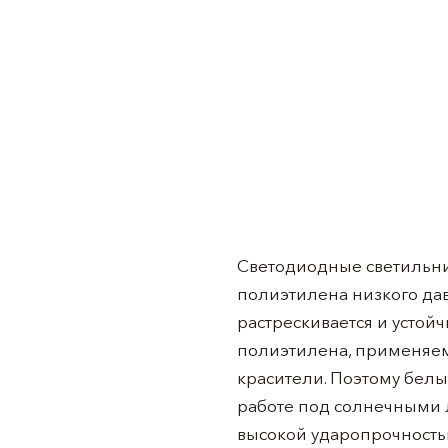
Светодиодные светильни
полиэтилена низкого дав
растрескивается и устой
полиэтилена, применяемо
красители. Поэтому белы
работе под солнечными л
высокой ударопрочность