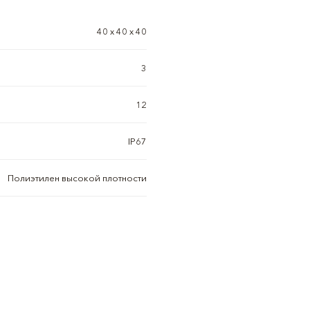
40 х 40 х 40
3
12
IP67
Полиэтилен высокой плотности