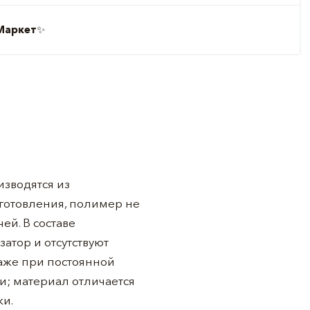
Маркет
✨
зводятся из
зготовления, полимер не
ей. В составе
атор и отсутствуют
даже при постоянной
и; материал отличается
ки.