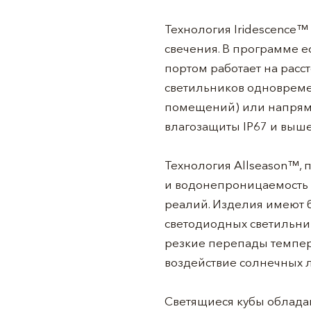
Технология Iridescence™
свечения. В программе е
портом работает на расс
светильников одновремен
помещений) или напряму
влагозащиты IP67 и выше
Технология Allseason™, 
и водонепроницаемость в
реалий. Изделия имеют б
светодиодных светильник
резкие перепады темпера
воздействие солнечных л
Светящиеся кубы облада