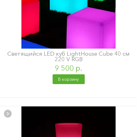
Светящийся LED куб LightHouse Cube 40 см
220 V RGB
9 500 р.
В корзину