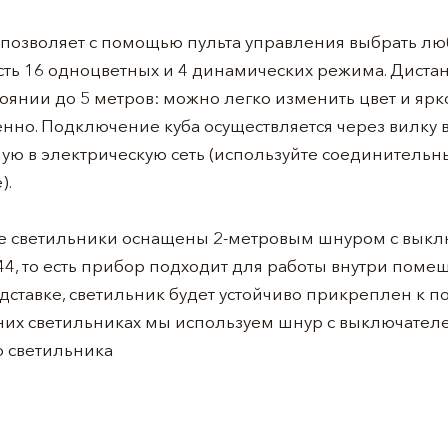
 позволяет с помощью пульта управления выбрать люб
сть 16 одноцветных и 4 динамических режима. Диста
тоянии до 5 метров: можно легко изменить цвет и ярк
но. Подключение куба осуществляется через вилку в 
ю в электрическую сеть (используйте соединительн
).
 светильники оснащены 2-метровым шнуром с выклю
44, то есть прибор подходит для работы внутри поме
дставке, светильник будет устойчиво прикреплен к по
них светильниках мы используем шнур с выключателе
ю светильника