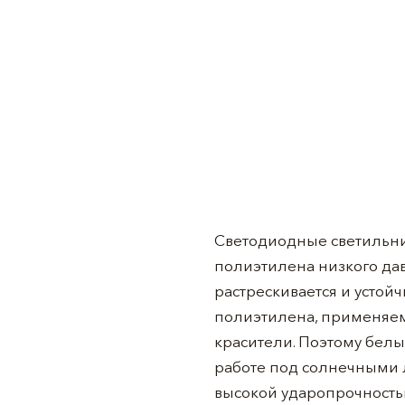
Светодиодные светильни
полиэтилена низкого дав
растрескивается и устой
полиэтилена, применяемо
красители. Поэтому белы
работе под солнечными л
высокой ударопрочность