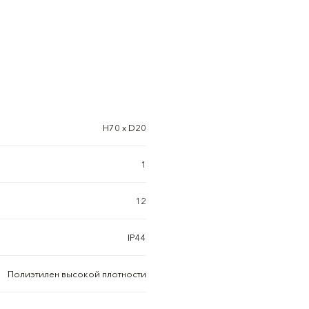
H70 x D20
1
12
IP44
Полиэтилен высокой плотности