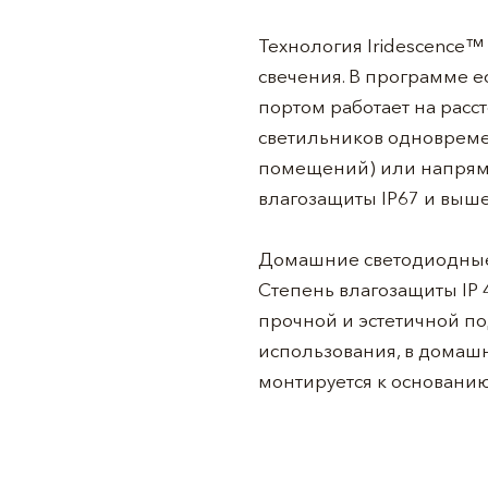
Технология Iridescence™
свечения. В программе е
портом работает на расс
светильников одновремен
помещений) или напряму
влагозащиты IP67 и выше
Домашние светодиодные
Степень влагозащиты IP 
прочной и эстетичной по
использования, в домаш
монтируется к основани