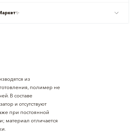
Маркет
✨
зводятся из
зготовления, полимер не
ей. В составе
атор и отсутствуют
даже при постоянной
и; материал отличается
ки.