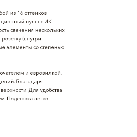
ой из 16 оттенков
нционный пульт с ИК-
ость свечения нескольких
розетку (внутри
ые элементы со степенью
чателем и евровилкой.
щений. Благодаря
верхности. Для удобства
м. Подставка легко