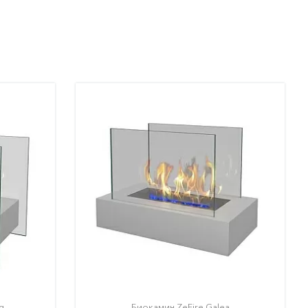
g
Биокамин ZeFire Galea