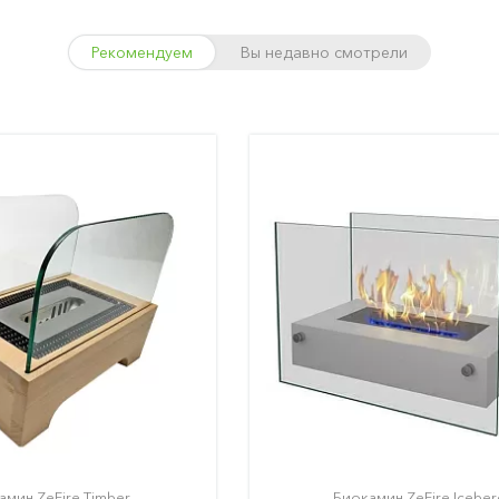
Рекомендуем
Вы недавно смотрели
амин ZeFire Timber
Биокамин ZeFire Iceber