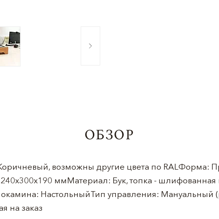
ОБЗОР
: Коричневый, возможны другие цвета по RALФорма: 
240х300х190 ммМатериал: Бук, топка - шлифованная
иокамина: НастольныйТип управления: Мануальный 
я на заказ