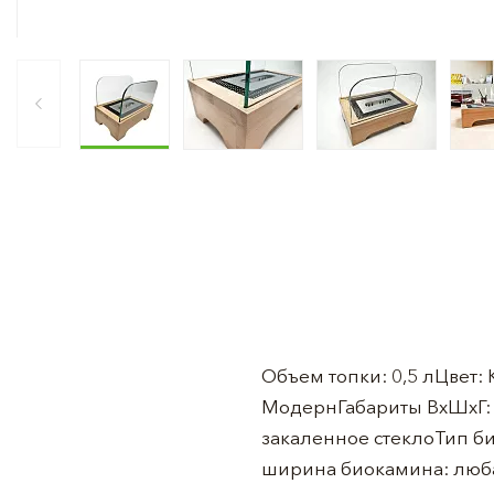
Объем топки: 0,5 лЦвет
МодернГабариты ВхШхГ: 
закаленное стеклоТип б
ширина биокамина: люба