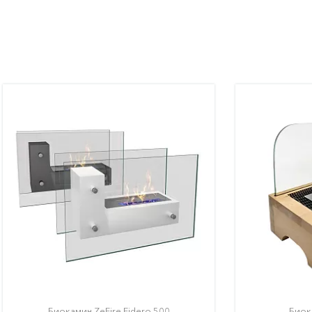
Биокамин ZeFire Fidero 500
Биок