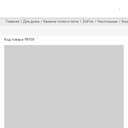
0
Главная
Для дома
Камины топки и печи
ZeFire
Настольные
Био
Код товара
98938