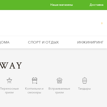
Наши магазины
Доставка
0
ДОМА
СПОРТ И ОТДЫХ
ИНЖИНИРИНГ
 WAY
Переносные
Коптильни и
Встраиваемые
Тандыры
грили
смокеры
грили