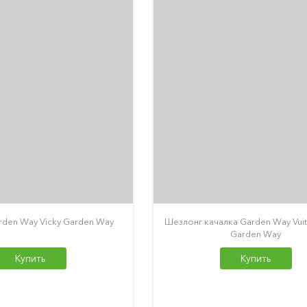
den Way Vicky Garden Way
Шезлонг качалка Garden Way Vuit
Garden Way
Купить
Купить