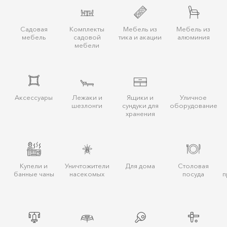
Садовая
Комплекты
Мебель из
Мебель из
мебель
садовой
тика и акации
алюминия
мебели
Аксессуары
Лежаки и
Ящики и
Уличное
шезлонги
сундуки для
оборудование
хранения
Купели и
Уничтожители
Для дома
Столовая
банные чаны
насекомых
посуда
п