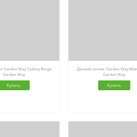
т Garden Way Sydney Beige
Дачный зонтик Garden Way Mia
Garden Way
Garden Way
Купить
Купить