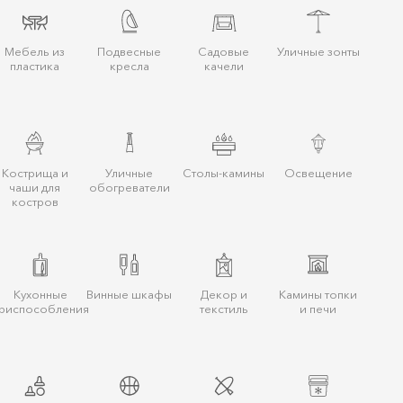
Мебель из
Подвесные
Садовые
Уличные зонты
пластика
кресла
качели
Кострища и
Уличные
Столы-камины
Освещение
чаши для
обогреватели
костров
Кухонные
Винные шкафы
Декор и
Камины топки
риспособления
текстиль
и печи