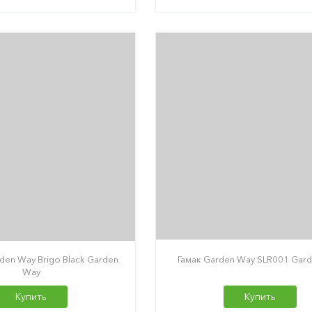
den Way Brigo Black Garden
Гамак Garden Way SLR001 Gar
Way
Купить
Купить