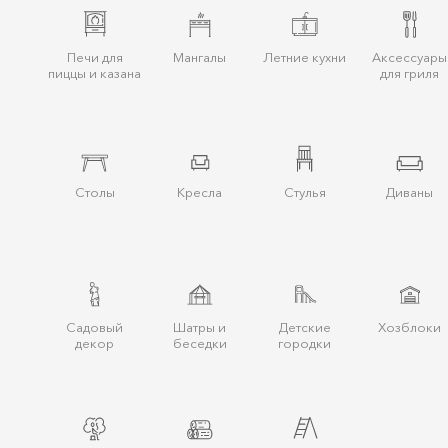
Печи для
Мангалы
Летние кухни
Аксессуары
пиццы и казана
для гриля
Столы
Кресла
Стулья
Диваны
Cадовый
Шатры и
Детские
Хозблоки
декор
беcедки
городки