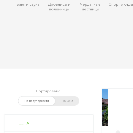
Баня и сауна
Дровницы и
Чердачные
Спорт и отды
поленницы
лестницы
Сортировать:
По популярности
По цене
ЦЕНА