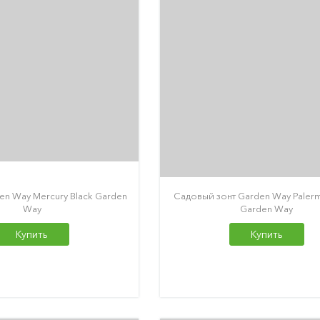
en Way Mercury Black Garden
Садовый зонт Garden Way Paler
Way
Garden Way
Купить
Купить