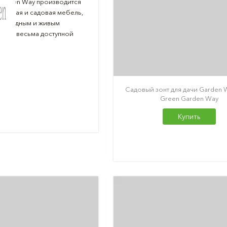
Garden Way производится
 дачная и садовая мебель,
я модным и живым
также весьма доступной
Садовый зонт для дачи Garden W
Green Garden Way
Купить