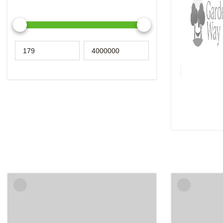
Под маркой 
качественная
отличающаяс
дизайном, а 
ценой.
Подробнее