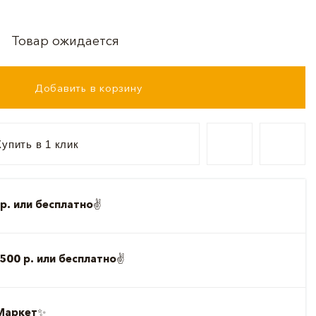
Товар ожидается
Добавить в корзину
упить в 1 клик
р. или бесплатно
✌️
500 р. или бесплатно
✌️
Маркет
✨