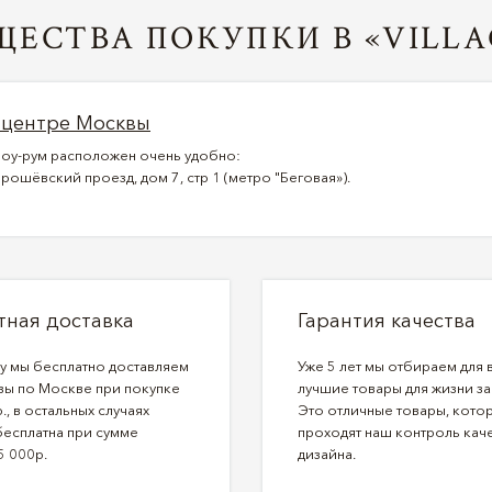
ЕСТВА ПОКУПКИ В «VILLA
 центре Москвы
оу-рум расположен очень удобно:
рошёвский проезд, дом 7, стр 1 (метро "Беговая»).
тная доставка
Гарантия качества
ду мы бесплатно доставляем
Уже 5 лет мы отбираем для 
зы по Москве при покупке
лучшие товары для жизни за
., в остальных случаях
Это отличные товары, кото
бесплатна при сумме
проходят наш контроль каче
5 000р.
дизайна.