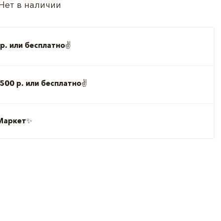
Нет в наличии
р. или бесплатно
✌️
500 р. или бесплатно
✌️
Маркет
✨