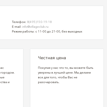
Телефон:
8(495)150-19-18
E-mail:
info@villageclub.ru
Режим работы: с 11-00 до 21-00, без выходных
Честная цена
вас
Покупая у нас что то, вы можете быть
 городом.
уверены в лучшей цене. Мы делаем
рые
все для того, чтобы Вас не
ства и
разочаровать.