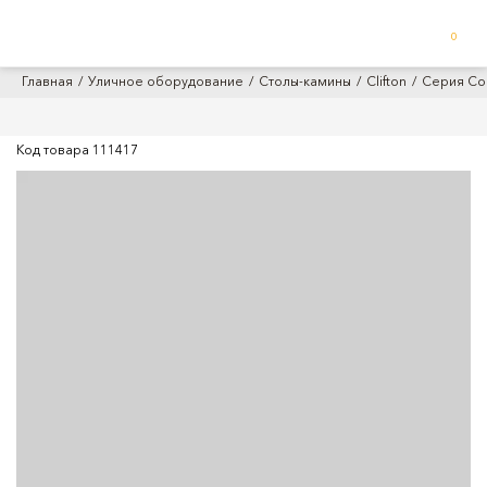
0
Главная
Уличное оборудование
Столы-камины
Clifton
Серия Co
Код товара
111417