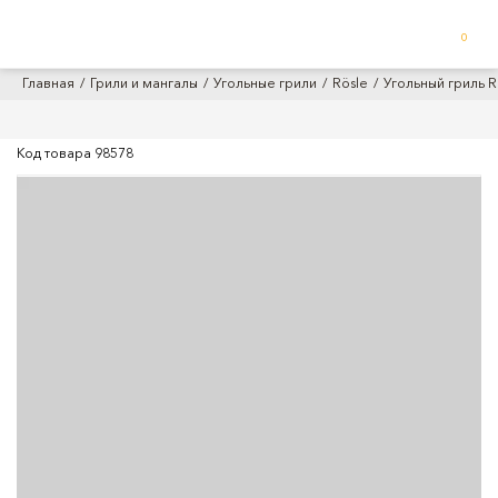
0
Главная
Грили и мангалы
Угольные грили
Rösle
Угольный гриль R
Код товара
98578