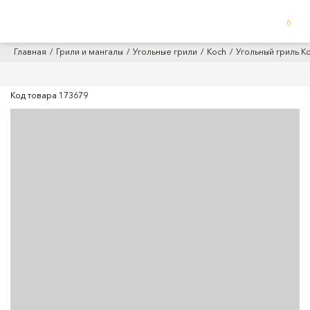
0
Главная
Грили и мангалы
Угольные грили
Koch
Угольный гриль K
Код товара
173679