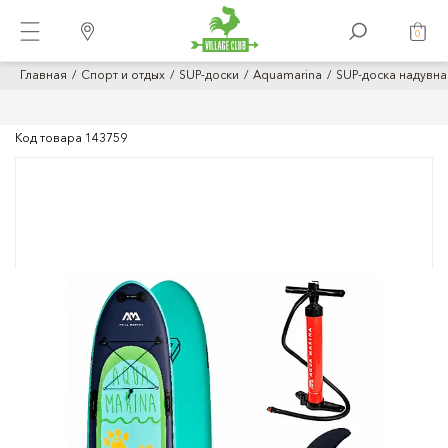
0
Главная
Спорт и отдых
SUP-доски
Aquamarina
SUP-доска надувная
Код товара
143759