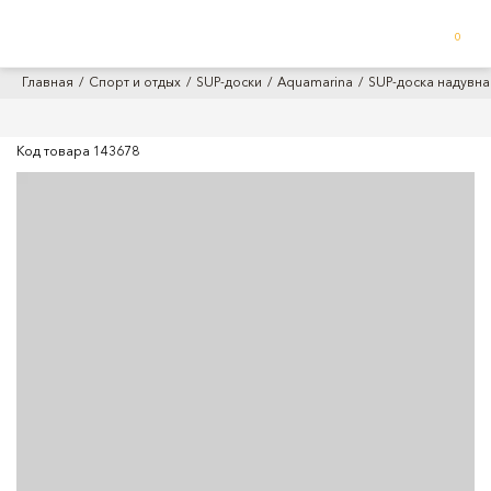
0
Главная
Спорт и отдых
SUP-доски
Aquamarina
SUP-доска надувная
Код товара
143678