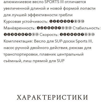
алюминиевое весло SPORTS III отличается
увеличенной длиной и новой формой лопасти
для лучшей эффективности гребли
Курсовая устойчивость: ❶❷❸❹❺❻❼⑧⑨⑩
Манёвренность: ❶❷❸❹❺❻❼⑧⑨⑩ Стабильность:
❶❷❸❹❺❻❼❽⑨⑩ Скорость: ❶❷❸❹❺❻❼⑧⑨⑩
Комплектация: Весло для SUP-доски Sports III,
насос ручной двойного действия, рюкзак для
транспортировки, плавник центральный
съёмный, лиш прямой для SUP
ХАРАКТЕРИСТИКИ