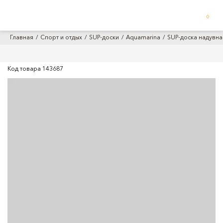
0
Главная
Спорт и отдых
SUP-доски
Aquamarina
SUP-доска надувна
Код товара
143687