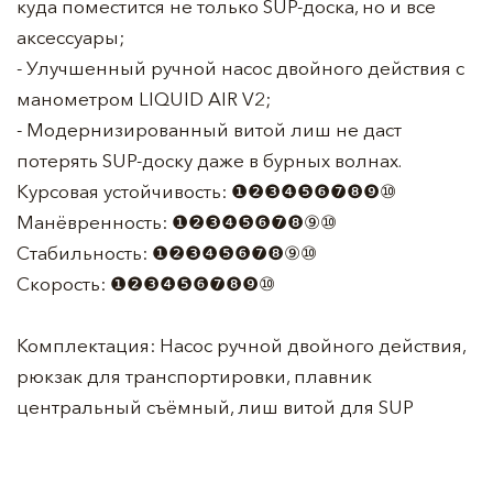
куда поместится не только SUP-доска, но и все
аксессуары;
- Улучшенный ручной насос двойного действия с
манометром LIQUID AIR V2;
- Модернизированный витой лиш не даст
потерять SUP-доску даже в бурных волнах.
Курсовая устойчивость: ❶❷❸❹❺❻❼❽❾⑩
Манёвренность: ❶❷❸❹❺❻❼❽⑨⑩
Стабильность: ❶❷❸❹❺❻❼❽⑨⑩
Скорость: ❶❷❸❹❺❻❼❽❾⑩
Комплектация: Насос ручной двойного действия,
рюкзак для транспортировки, плавник
центральный съёмный, лиш витой для SUP