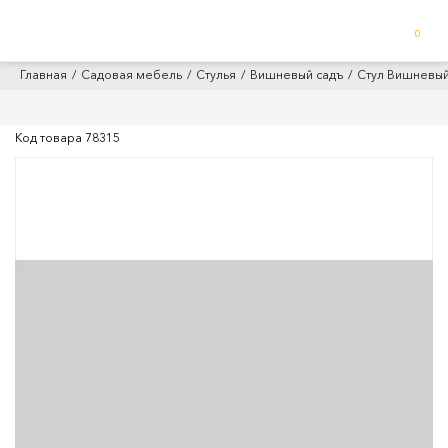
0
Главная
Садовая мебель
Стулья
Вишневый садъ
Стул Вишневы
Код товара
78315