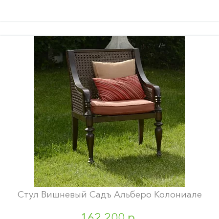
Стул Вишневый Садъ Альберо Колониале
162 200 р.