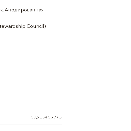
ик. Анодированная
ewardship Council)
53,5 х 54,5 x 77,5