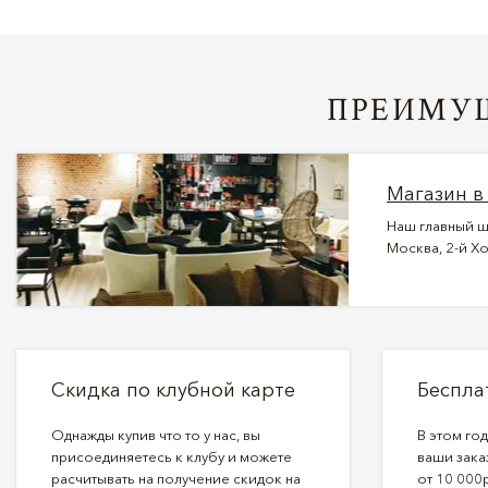
ПРЕИМУЩ
Магазин в
Наш главный ш
Москва, 2-й Хо
Скидка по клубной карте
Беспла
Однажды купив что то у нас, вы
В этом го
присоединяетесь к клубу и можете
ваши зака
расчитывать на получение скидок на
от 10 000р