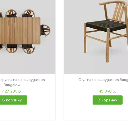
группа из тика Joygarden
Стул из тика Joygarden Bun
Bungalow
427 230 р.
45 890 р.
В корзину
В корзину