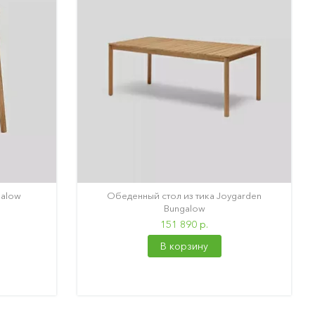
galow
Обеденный стол из тика Joygarden
Bungalow
151 890 р.
В корзину