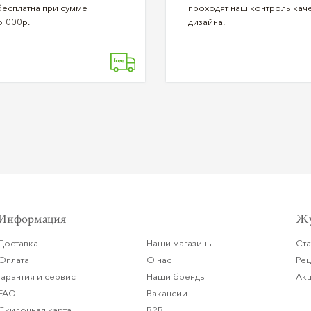
бесплатна при сумме
проходят наш контроль каче
5 000р.
дизайна.
Информация
Жу
Доставка
Наши магазины
Ста
Оплата
О нас
Ре
Гарантия и сервис
Наши бренды
Ак
FAQ
Вакансии
Скидочная карта
B2B