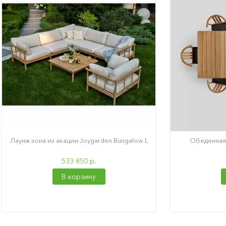
Лаунж зона из акации Joygarden Bungalow L
Обеденная 
533 850 р.
В корзину