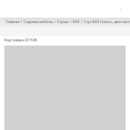
0
Главная
Садовая мебель
Стулья
4SIS
Стул 4SIS Гелиос, цвет жел
Код товара
221568