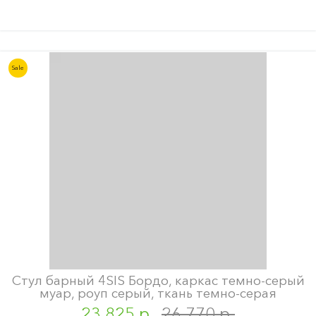
Sale
Стул барный 4SIS Бордо, каркас темно-серый
муар, роуп серый, ткань темно-серая
23 825 р.
26 770 р.