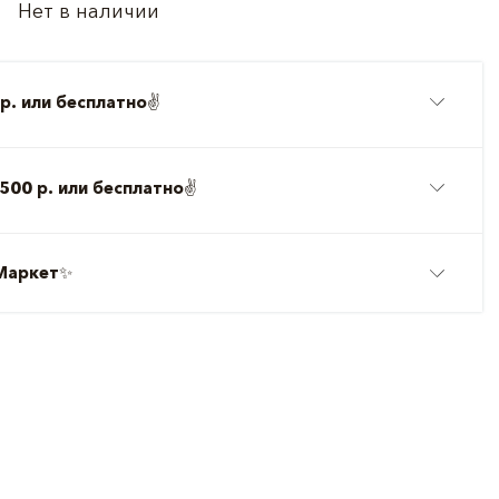
Нет в наличии
р. или бесплатно
✌️
500 р. или бесплатно
✌️
Маркет
✨