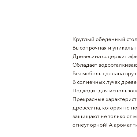
Круглый обеденный стол
Высопрочная и уникальна
Древесина содержит эфи
Обладает водооталкива
Вся мебель сделана вр
В солнечных лучах древе
Подходит для использов
Прекрасные характерист
древесина, которая не п
защищают не только от м
огнеупорной! А аромат т