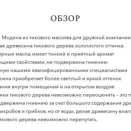
ОБЗОР
 Модена из тикового массива для дружной компании
я древесина тикового дерева золотистого оттенка
рные масла, имеет тонкий и приятный аромат
ющими свойствами, не подвержена гниению
учную нашими квалифицированными специалистами
сина приобретает более светлый и яркий оттенок
ания внутри помещения и на открытом воздухе
ики тикового дерева невозможно переоценить – это 
одвержена гниению за счет большого содержания дре
икробов и грибков, но от воды, делая древесину влаг
икового дерева невозможно перепутать.