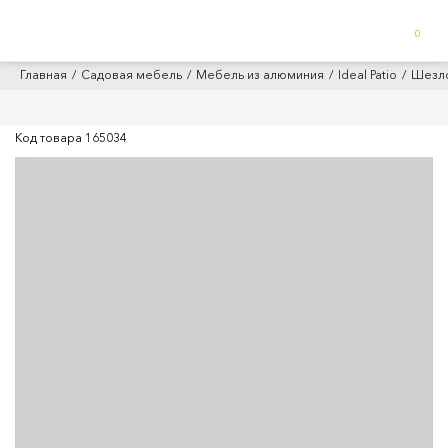
0
Главная
Садовая мебель
Мебель из алюминия
Ideal Patio
Шезлон
Код товара
165034