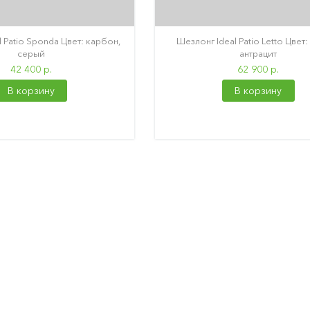
 Patio Sponda Цвет: карбон,
Шезлонг Ideal Patio Letto Цвет
серый
антрацит
42 400 р.
62 900 р.
В корзину
В корзину