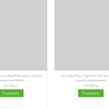
лов Ideal Patio для угловой
Стол Ideal Patio Egmont 140 Цве
аунж зоны Bellisa
серый, натуральный
24 900 р.
199 000 р.
В корзину
В корзину