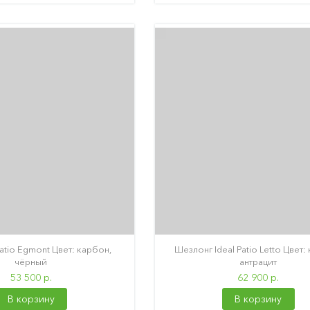
Patio Egmont Цвет: карбон,
Шезлонг Ideal Patio Letto Цвет:
чёрный
антрацит
53 500 р.
62 900 р.
В корзину
В корзину