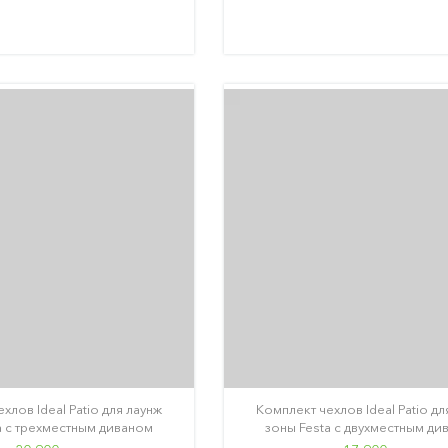
хлов Ideal Patio для лаунж
Комплект чехлов Ideal Patio дл
a с трехместным диваном
зоны Festa с двухместным ди