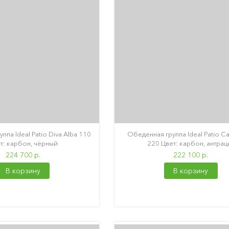
ппа Ideal Patio Diva Alba 110
Обеденная группа Ideal Patio Ca
т: карбон, чёрный
220 Цвет: карбон, антрац
224 700 р.
222 100 р.
В корзину
В корзину