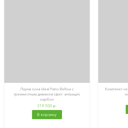
Лаунж зона Ideal Patio Bellisa с
Комплект чех
трехместным диваном Цвет: антрацит,
л
карбон
319 500 р.
В корзину