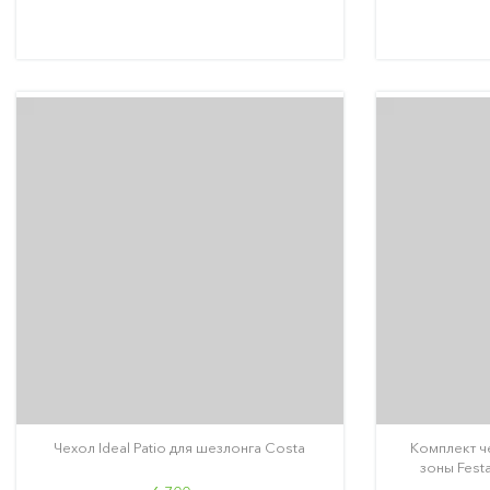
Чехол Ideal Patio для шезлонга Costa
Комплект че
зоны Fest