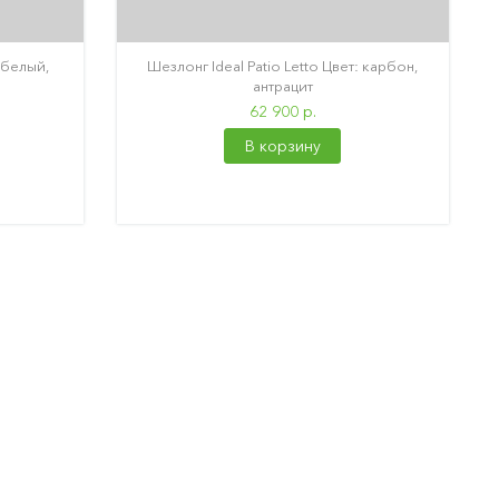
: белый,
Шезлонг Ideal Patio Letto Цвет: карбон,
антрацит
62 900 р.
В корзину