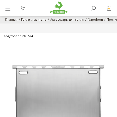
0
Главная
Грили и мангалы
Аксессуары для гриля
Napoleon
Против
Код товара
201674