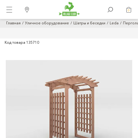
0
Главная
Уличное оборудование
Шатры и беcедки
Leda
Пергола
Код товара
135710