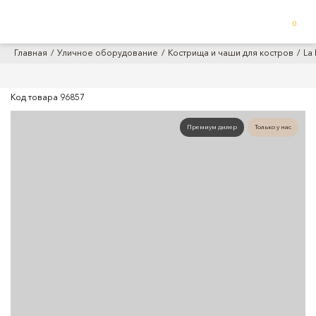
0
Главная
Уличное оборудование
Кострища и чаши для костров
La
Код товара
96857
Премиум дилер
Только у нас