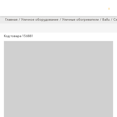
0
Главная
Уличное оборудование
Уличные обогреватели
Ballu
Се
Код товара
156881