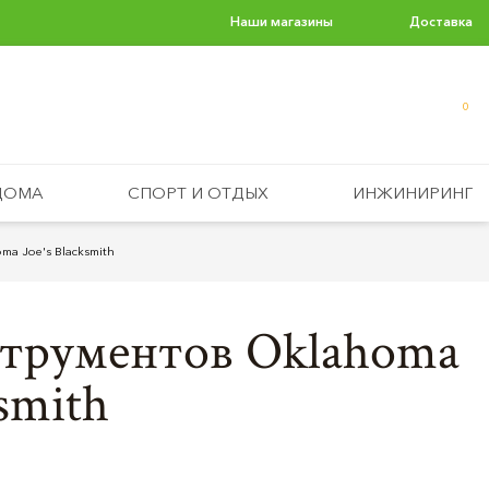
Наши магазины
Доставка
0
ДОМА
СПОРТ И ОТДЫХ
ИНЖИНИРИНГ
a Joe's Blacksmith
струментов Oklahoma
ksmith