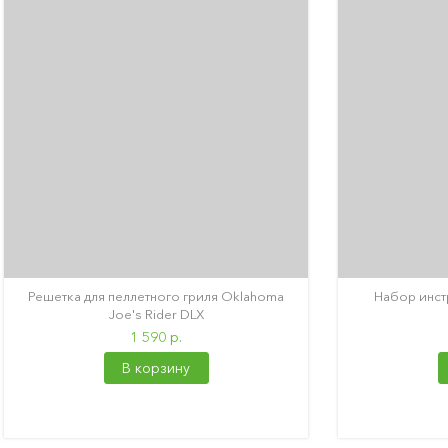
Решетка для пеллетного гриля Oklahoma
Набор инст
Joe's Rider DLX
1 590 р.
В корзину