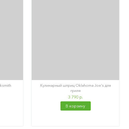
ksmith
Кулинарный шприц Oklahoma Joe's для
гриля
3 790 р.
В корзину