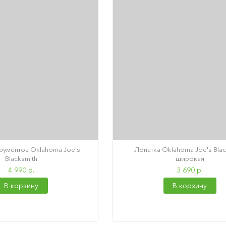
рументов Oklahoma Joe's
Лопатка Oklahoma Joe's Blac
Blacksmith
широкая
4 990 р.
3 690 р.
В корзину
В корзину