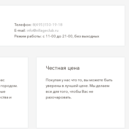
Телефон:
8(495)150-19-18
E-mail:
info@villageclub.ru
Режим работы: с 11-00 до 21-00, без выходных
Честная цена
вас
Покупая у нас что то, вы можете быть
 городом.
уверены в лучшей цене. Мы делаем
рые
все для того, чтобы Вас не
ства и
разочаровать.