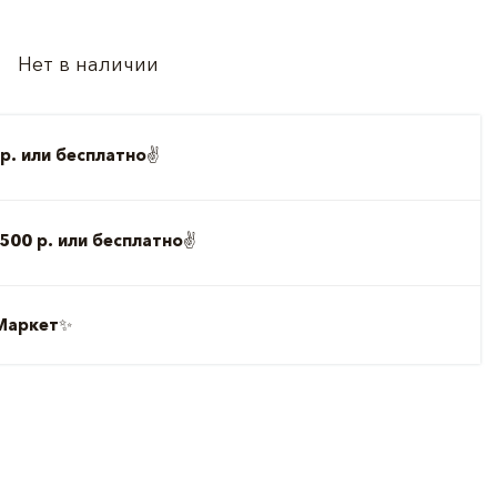
Нет в наличии
р. или бесплатно
✌️
500 р. или бесплатно
✌️
Маркет
✨