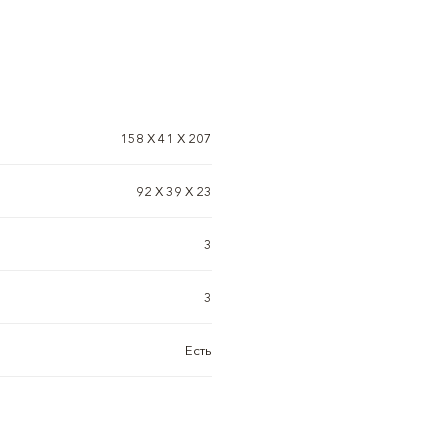
158 X 41 X 207
92 X 39 X 23
3
3
Есть