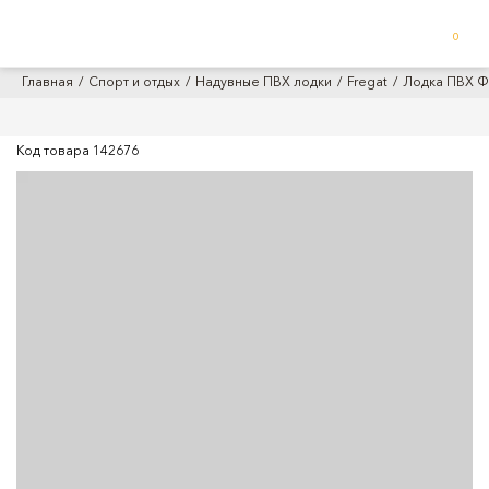
0
Главная
Спорт и отдых
Надувные ПВХ лодки
Fregat
Лодка ПВХ Фр
Код товара
142676