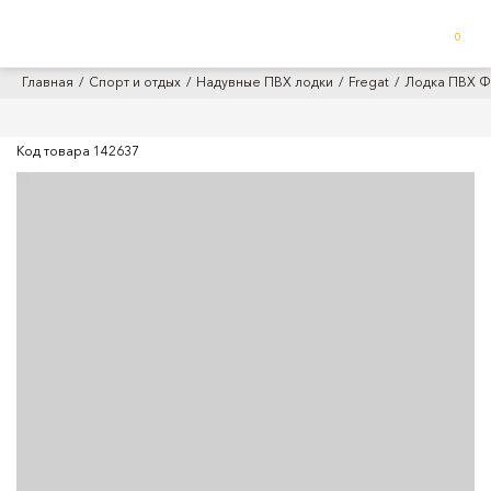
0
Главная
Спорт и отдых
Надувные ПВХ лодки
Fregat
Лодка ПВХ Фр
Код товара
142637