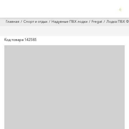
0
Главная
Спорт и отдых
Надувные ПВХ лодки
Fregat
Лодка ПВХ Фр
Код товара
142585