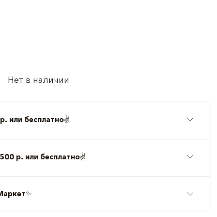
Нет в наличии
р. или бесплатно
✌️
500 р. или бесплатно
✌️
Маркет
✨