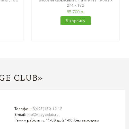
ame Ø610 х
Бассейн каркасный Ultra XTR Frame 549 х
274 х 132
85 700 р.
В корзину
GE CLUB»
Телефон:
8(495)150-19-18
E-mail:
info@villageclub.ru
Режим работы: с 11-00 до 21-00, без выходных