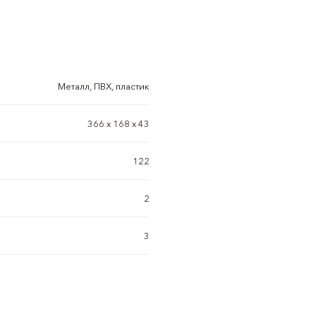
Металл, ПВХ, пластик
366 х 168 х 43
122
2
3