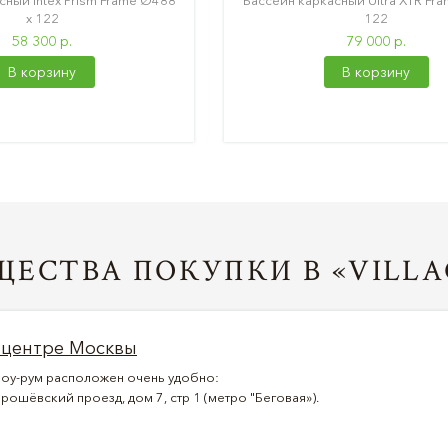
сный Intex Prism Frame Ø488
Бассейн каркасный Ultra XTR Fr
х 122
122
58 300 р.
79 000 р.
В корзину
В корзину
ЕСТВА ПОКУПКИ В «VILLA
 центре Москвы
оу-рум расположен очень удобно:
рошёвский проезд, дом 7, стр 1 (метро "Беговая»).